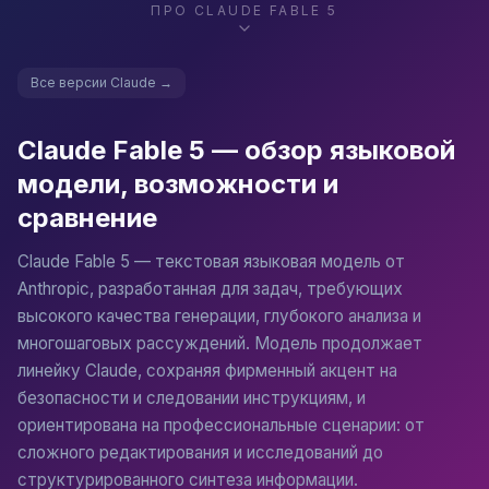
ПРО
CLAUDE FABLE 5
Глубокий аналитический разбор
Разбирает сложные документы, выделяет ключевые те
Все версии
Claude
→
Создание длинного контента
Claude Fable 5 — обзор языковой
Генерирует связные лонгриды, технические описания 
модели, возможности и
сравнение
Исследования и синтез информации
Обобщает большие массивы текста, сравнивает позици
Claude Fable 5 — текстовая языковая модель от
Anthropic, разработанная для задач, требующих
высокого качества генерации, глубокого анализа и
Диалоговые сценарии и интервью
многошаговых рассуждений. Модель продолжает
Разрабатывает скрипты, анкеты и сценарии переговор
линейку Claude, сохраняя фирменный акцент на
безопасности и следовании инструкциям, и
Документация и технические тексты
ориентирована на профессиональные сценарии: от
Пишет README, описания API, руководства пользовател
сложного редактирования и исследований до
структурированного синтеза информации.