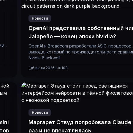
Новости
OpenAI представила собственный чи
Jalapeño — конец эпохи Nvidia?
ИИ-
OpenAI и Broadcom разработали ASIC-процессор
вывода, который по производительности сравни
Nvidia Blackwell
6 июля 2026 г.
103
Новости
mini
Маргарет Этвуд попробовала Claude
тов
раз и не впечатлилась