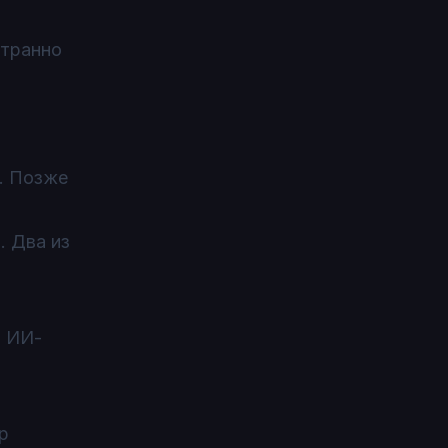
странно
й. Позже
. Два из
т ИИ-
р