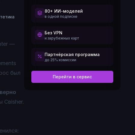
80+ ИИ-моделей
стетика
в одной подписке
Без VPN
и зарубежных карт
nter —
Партнёрская программа
до 25% комиссии
ements
прос был
Перейти в сервис
еверно
 Свisher.
енился: