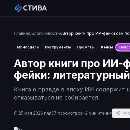
Главная
/
Блог
/
Новости
/
Автор книги про ИИ-фейки сам по
ИИ-Модели
Инструменты
Промпты
Кейсы
Ново
Автор книги про ИИ-
фейки: литературный
Книга о правде в эпоху ИИ содержит ш
отказываться не собирается.
25 мая 2026 г.
57
просмотров
~
2
мин чтения
Под