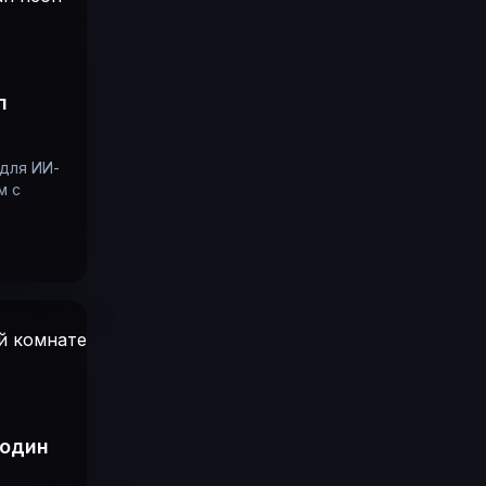
п
 для ИИ-
м с
 один