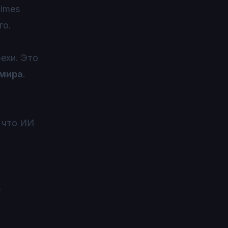
Times
го.
ехи. Это
 мира
.
, что ИИ
ь