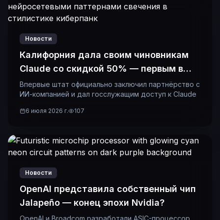
Новости
Калифорния дала своим чиновникам
Claude со скидкой 50% — первым в
истории
Впервые штат официально заключил партнёрство с
ИИ-компанией и дал госслужащим доступ к Claude
6 июля 2026 г.
107
Новости
OpenAI представила собственный чип
Jalapeño — конец эпохи Nvidia?
OpenAI и Broadcom разработали ASIC-процессор