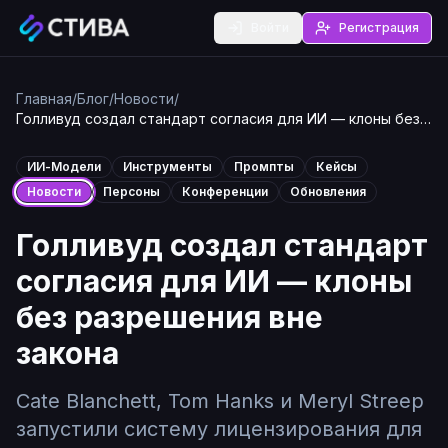
Войти
Регистрация
Главная
/
Блог
/
Новости
/
Голливуд создал стандарт согласия для ИИ — клоны без
разрешения вне закона
ИИ-Модели
Инструменты
Промпты
Кейсы
Новости
Персоны
Конференции
Обновления
Голливуд создал стандарт
согласия для ИИ — клоны
без разрешения вне
закона
Cate Blanchett, Tom Hanks и Meryl Streep
запустили систему лицензирования для