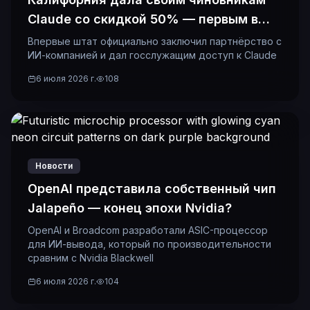
Claude со скидкой 50% — первым в
истории
Впервые штат официально заключил партнёрство с
ИИ-компанией и дал госслужащим доступ к Claude
6 июля 2026 г.
108
Новости
OpenAI представила собственный чип
Jalapeño — конец эпохи Nvidia?
OpenAI и Broadcom разработали ASIC-процессор
для ИИ-вывода, который по производительности
сравним с Nvidia Blackwell
6 июля 2026 г.
104