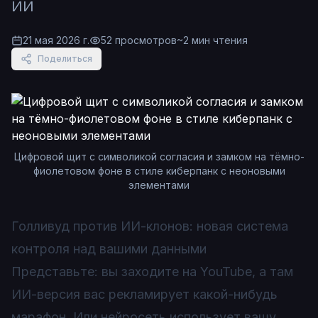
ИИ
21 мая 2026 г.
52
просмотров
~
2
мин чтения
Поделиться
Цифровой щит с символикой согласия и замком на тёмно-
фиолетовом фоне в стиле киберпанк с неоновыми
элементами
Голливуд против ИИ-клонов: новая система
контроля над вашими данными
Представьте: вы заходите на YouTube, а там
ИИ-версия вас рекламирует какой-нибудь
марафон. Или нейросеть использует вашу