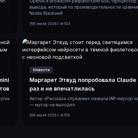
ИИ-
OpenAI и Broadcom разработали ASIC-процессор
вывода, который по производительности сравни
Nvidia Blackwell
6 июля 2026 г.
104
Новости
mini
Маргарет Этвуд попробовала Claude
тов
раз и не впечатлилась
ругих
Автор «Рассказа служанки» назвала ИИ «мусор н
— мусор на выходе»
6 июля 2026 г.
105