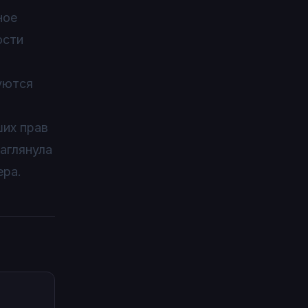
ное
ости
уются
ших прав
заглянула
ера.