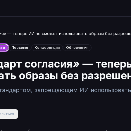
ия» — теперь ИИ не сможет использовать образы без разреш
сти
Персоны
Конференции
Обновления
дарт согласия» — тепер
ать образы без разреше
 стандартом, запрещающим ИИ использоват
елиться