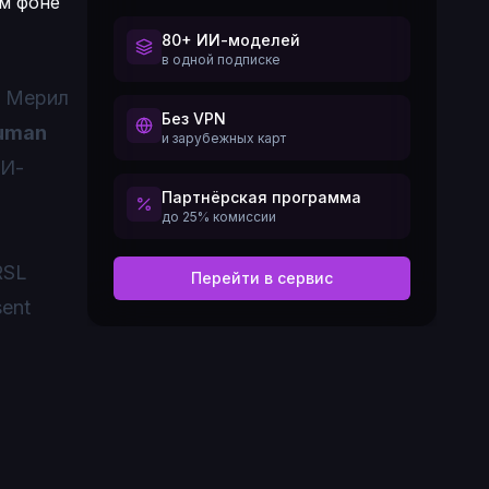
80+ ИИ-моделей
в одной подписке
, Мерил
Без VPN
uman
и зарубежных карт
ИИ-
Партнёрская программа
до 25% комиссии
RSL
Перейти в сервис
ent