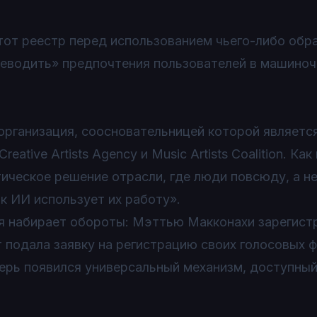
от реестр перед использованием чьего-либо обра
ереводить» предпочтения пользователей в машино
организация, соосновательницей которой являетс
ative Artists Agency и Music Artists Coalition. Как
тическое решение отрасли, где люди повсюду, а н
к ИИ использует их работу».
ия набирает обороты: Мэттью Макконахи зарегист
т подала заявку на регистрацию своих голосовых 
. Теперь появился универсальный механизм, доступны