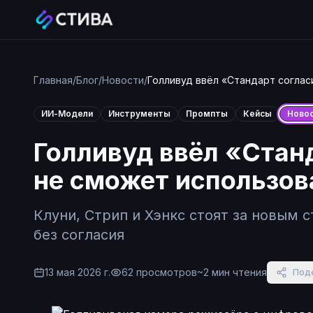
Главная
/
Блог
/
Новости
/
Голливуд ввёл «Стандарт соглас
ИИ-Модели
Инструменты
Промпты
Кейсы
Ново
Голливуд ввёл «Стан
не сможет использов
Клуни, Стрип и Хэнкс стоят за новым
без согласия
13 мая 2026 г.
62
просмотров
~
2
мин чтения
Под