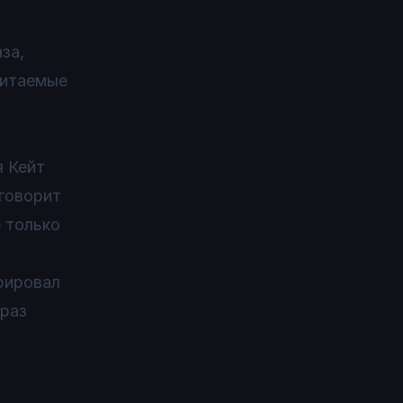
за,
читаемые
я Кейт
 говорит
е только
рировал
фраз
й