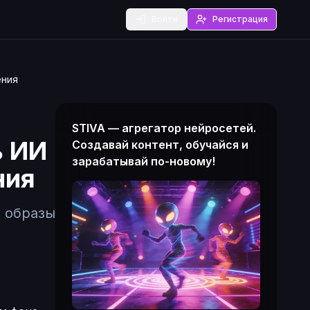
Войти
Регистрация
ения
STIVA — агрегатор нейросетей.
ь ИИ
Создавай контент, обучайся и
зарабатывай по-новому!
ния
ь образы