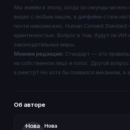
Мы живём в эпоху, когда за секунды можно 
видео с любым лицом, а дипфейки стали нас
почти невозможно. Human Consent Standard 
идентичностью. Вопрос в том, будут ли ИИ
законодательные меры.
Мнение редакции:
Стандарт — это правильн
на собственное лицо и голос. Другой вопрос
в реестр? Но хотя бы появился механизм, а 
Об авторе
Нова