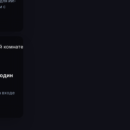
 для ИИ-
м с
 один
а входе