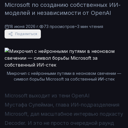
Microsoft по созданию собственных ИИ-
моделей и независимости от OpenAI
18 июня 2026 г.
73
просмотров
~
3
мин чтения
Поделиться
Микрочип с нейронными путями в неоновом свечении —
символ борьбы Microsoft за собственный ИИ-стек
Microsoft выходит из тени OpenAI
Мустафа Сулейман, глава ИИ-подразделения
Microsoft, дал масштабное интервью подкасту
Decoder. И это не просто очередной раунд