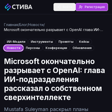
Войти
Регистрация
Главная
/
Блог
/
Новости
/
Microsoft окончательно разрывает с OpenAI: глава ИИ-
подразделения рассказал о собственном
сверхинтеллекте
ИИ-Модели
Инструменты
Промпты
Кейсы
Новости
Персоны
Конференции
Обновления
Microsoft окончательно
разрывает с OpenAI: глава
ИИ-подразделения
рассказал о собственном
сверхинтеллекте
Mustafa Suleyman раскрыл планы