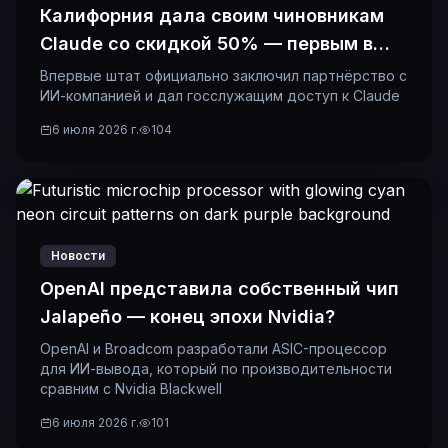
Калифорния дала своим чиновникам
Claude со скидкой 50% — первым в
истории
Впервые штат официально заключил партнёрство с
ИИ-компанией и дал госслужащим доступ к Claude
6 июля 2026 г.
104
Новости
OpenAI представила собственный чип
Jalapeño — конец эпохи Nvidia?
OpenAI и Broadcom разработали ASIC-процессор
для ИИ-вывода, который по производительности
сравним с Nvidia Blackwell
6 июля 2026 г.
101