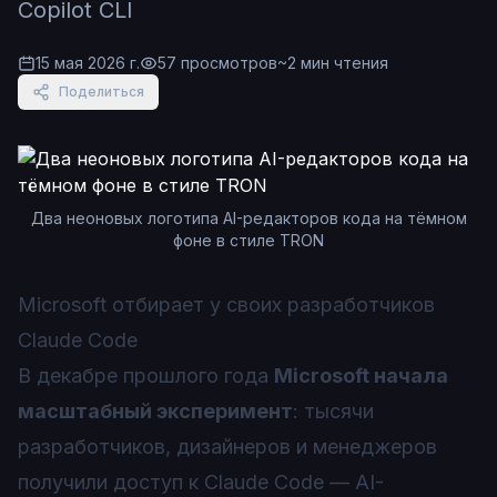
Copilot CLI
15 мая 2026 г.
57
просмотров
~
2
мин чтения
Поделиться
Два неоновых логотипа AI-редакторов кода на тёмном
фоне в стиле TRON
Microsoft отбирает у своих разработчиков
Claude Code
В декабре прошлого года
Microsoft начала
масштабный эксперимент
: тысячи
разработчиков, дизайнеров и менеджеров
получили доступ к Claude Code — AI-