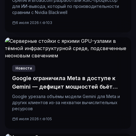
OpenAI и Broadcom разработали ASIC-процессор
для ИИ-вывода, который по производительности
сравним с Nvidia Blackwell
6 июля 2026 г.
103
Новости
Google ограничила Meta в доступе к
Gemini — дефицит мощностей бьёт
даже гигантов
Google урезала объёмы модели Gemini для Meta и
других клиентов из-за нехватки вычислительных
ресурсов
6 июля 2026 г.
105