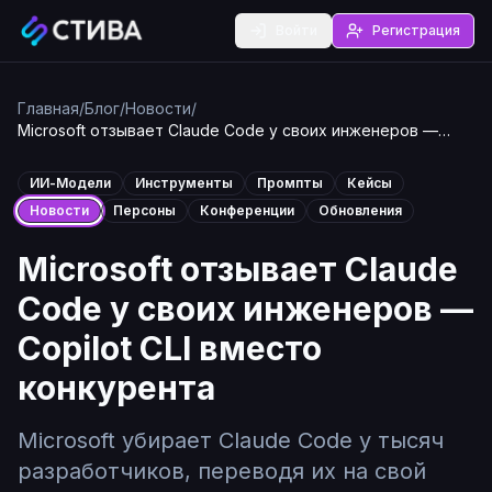
Войти
Регистрация
Главная
/
Блог
/
Новости
/
Microsoft отзывает Claude Code у своих инженеров —
Copilot CLI вместо конкурента
ИИ-Модели
Инструменты
Промпты
Кейсы
Новости
Персоны
Конференции
Обновления
Microsoft отзывает Claude
Code у своих инженеров —
Copilot CLI вместо
конкурента
Microsoft убирает Claude Code у тысяч
разработчиков, переводя их на свой