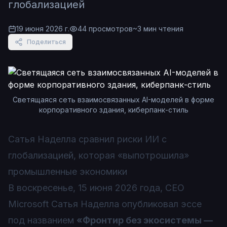
глобализацией
19 июня 2026 г.
44
просмотров
~
3
мин чтения
Поделиться
Светящаяся сеть взаимосвязанных AI-моделей в форме
корпоративного здания, киберпанк-стиль
Сатья Наделла сравнил риски ИИ с
глобализацией, которая «выпотрошила»
промышленные экономики
В воскресенье, 15 июня 2026 года, CEO
Microsoft Сатья Наделла опубликовал эссе
под названием
«Фронтир без экосистемы —