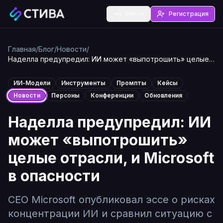
Войти
Регистрация
Главная
/
Блог
/
Новости
/
Наделла предупредил: ИИ может «выпотрошить» целые
отрасли, и Microsoft в опасности
ИИ-Модели
Инструменты
Промпты
Кейсы
Новости
Персоны
Конференции
Обновления
Наделла предупредил: ИИ
может «выпотрошить»
целые отрасли, и Microsoft
в опасности
CEO Microsoft опубликовал эссе о рисках
концентрации ИИ и сравнил ситуацию с