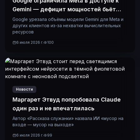
Google ограничила Meta в доступе к
Gemini — дефицит мощностей бьёт
даже гигантов
Google урезала объёмы модели Gemini для Meta и
других клиентов из-за нехватки вычислительных
ресурсов
6 июля 2026 г.
100
Новости
Маргарет Этвуд попробовала Claude
один раз и не впечатлилась
Автор «Рассказа служанки» назвала ИИ «мусор на
входе — мусор на выходе»
6 июля 2026 г.
99