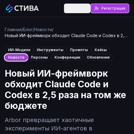
Войти
Регистрация
Главная
/
Блог
/
Новости
/
Новый ИИ-фреймворк обходит Claude Code и Codex в 2,5
раза на том же бюджете
ИИ-Модели
Инструменты
Промпты
Кейсы
Новости
Персоны
Конференции
Обновления
Новый ИИ-фреймворк
обходит Claude Code и
Codex в 2,5 раза на том же
бюджете
Arbor превращает хаотичные
эксперименты ИИ-агентов в