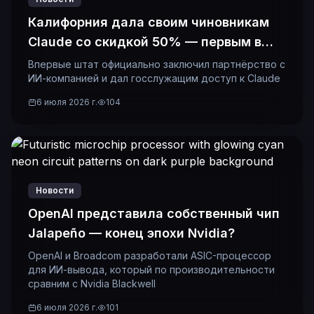
Калифорния дала своим чиновникам
Claude со скидкой 50% — первым в
истории
Впервые штат официально заключил партнёрство с
ИИ-компанией и дал госслужащим доступ к Claude
6 июля 2026 г.
104
Новости
OpenAI представила собственный чип
Jalapeño — конец эпохи Nvidia?
OpenAI и Broadcom разработали ASIC-процессор
для ИИ-вывода, который по производительности
сравним с Nvidia Blackwell
6 июля 2026 г.
101