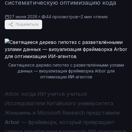
систематическую оптимизацию кода
27 июня 2026 г.
44
просмотров
~
2
мин чтения
Поделиться
Светящееся дерево гипотез с разветвлёнными узлами
данных — визуализация фреймворка Arbor для
оптимизации ИИ-агентов
Arbor: когда ИИ учится учиться
Исследователи Китайского университета
Жэньминь и Microsoft Research представили
Arbor
— фреймворк, который превращает
слепое перебирание вариантов ИИ-агентами в