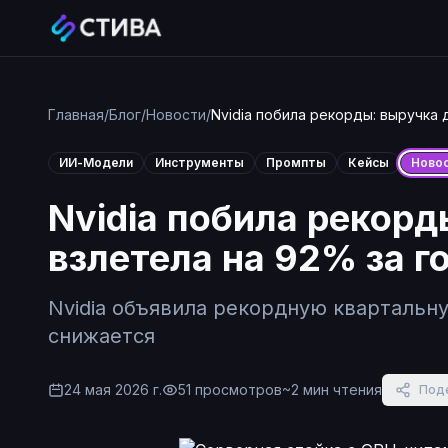
Главная
/
Блог
/
Новости
/
Nvidia побила рекорды: выручка 
ИИ-Модели
Инструменты
Промпты
Кейсы
Ново
Nvidia побила рекорд
взлетела на 92% за г
Nvidia объявила рекордную квартальн
снижается
24 мая 2026 г.
51
просмотров
~
2
мин чтения
Под