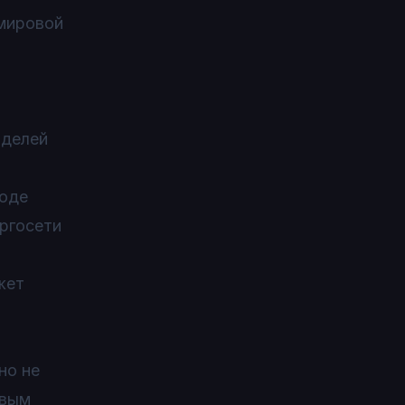
 мировой
оделей
роде
ергосети
жет
но не
овым