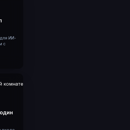
п
 для ИИ-
м с
 один
а входе