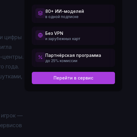
80+ ИИ-моделей
в одной подписке
Без VPN
 и цифры
и зарубежных карт
игла
Партнёрская программа
-центры.
до 25% комиссии
о года.
шутками,
Перейти в сервис
 игрок —
сервисов