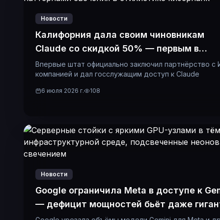
Новости
Калифорния дала своим чиновникам
Claude со скидкой 50% — первым в
истории
Впервые штат официально заключил партнёрство с 
компанией и дал госслужащим доступ к Claude
6 июля 2026 г.
108
Новости
Google ограничила Meta в доступе к Ge
— дефицит мощностей бьёт даже гиган
Google урезала объёмы модели Gemini для Meta и д