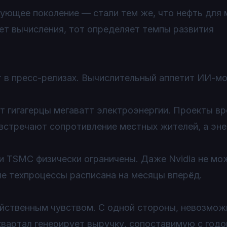
едующее поколение — стали тем же, что нефть для
ет вычисления, тот определяет темпы развития
т в пресс-релизах. Вычислительный аппетит ИИ-м
 гигагерцы мегаватт электроэнергии. Проекты в
 встречают сопротивление местных жителей, а эн
TSMC физически ограничены. Даже Nvidia не мо
е техпроцессы расписана на месяцы вперёд.
ойственным чувством. С одной стороны, невозмож
квартал генерирует выручку, сопоставимую с год