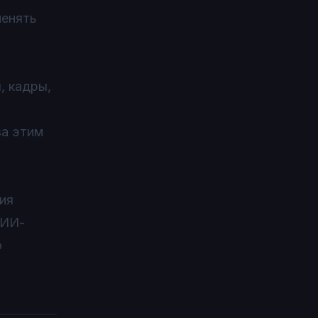
менять
, кадры,
за этим
ия
 ИИ-
о