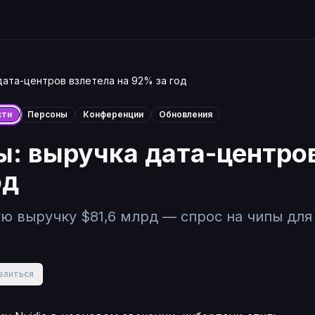
дата-центров взлетела на 92% за год
сти
Персоны
Конференции
Обновления
ы: выручка дата-центро
од
ую выручку $81,6 млрд — спрос на чипы для
елиться