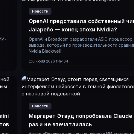
Новости
OpenAI представила собственный чи
Jalapeño — конец эпохи Nvidia?
ИИ-
OpenAI и Broadcom разработали ASIC-процессор
вывода, который по производительности сравни
Nvidia Blackwell
6 июля 2026 г.
104
Новости
mini
Маргарет Этвуд попробовала Claude
тов
раз и не впечатлилась
ругих
Автор «Рассказа служанки» назвала ИИ «мусор н