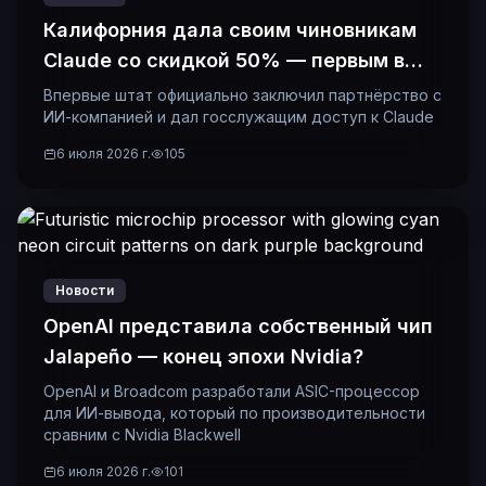
Калифорния дала своим чиновникам
Claude со скидкой 50% — первым в
истории
Впервые штат официально заключил партнёрство с
ИИ-компанией и дал госслужащим доступ к Claude
6 июля 2026 г.
105
Новости
OpenAI представила собственный чип
Jalapeño — конец эпохи Nvidia?
OpenAI и Broadcom разработали ASIC-процессор
для ИИ-вывода, который по производительности
сравним с Nvidia Blackwell
6 июля 2026 г.
101