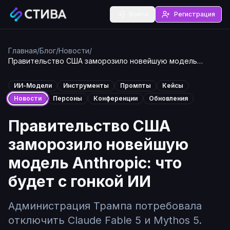
Войти
Регистрация
Главная
/
Блог
/
Новости
/
Правительство США заморозило новейшую модель
Anthropic: что будет с гонкой ИИ
ИИ-Модели
Инструменты
Промпты
Кейсы
Новости
Персоны
Конференции
Обновления
Правительство США
заморозило новейшую
модель Anthropic: что
будет с гонкой ИИ
Администрация Трампа потребовала
отключить Claude Fable 5 и Mythos 5.