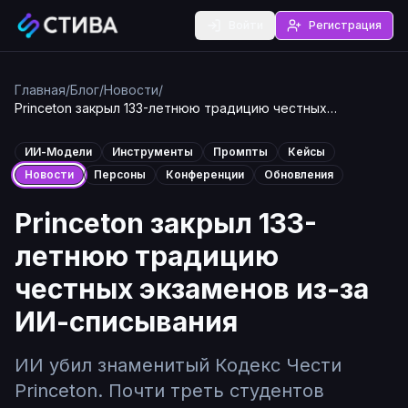
Войти
Регистрация
Главная
/
Блог
/
Новости
/
Princeton закрыл 133-летнюю традицию честных
экзаменов из-за ИИ-списывания
ИИ-Модели
Инструменты
Промпты
Кейсы
Новости
Персоны
Конференции
Обновления
Princeton закрыл 133-
летнюю традицию
честных экзаменов из-за
ИИ-списывания
ИИ убил знаменитый Кодекс Чести
Princeton. Почти треть студентов