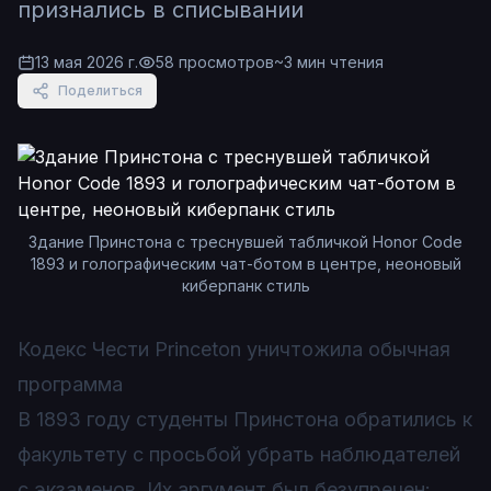
признались в списывании
13 мая 2026 г.
58
просмотров
~
3
мин чтения
Поделиться
Здание Принстона с треснувшей табличкой Honor Code
1893 и голографическим чат-ботом в центре, неоновый
киберпанк стиль
Кодекс Чести Princeton уничтожила обычная
программа
В 1893 году студенты Принстона обратились к
факультету с просьбой убрать наблюдателей
с экзаменов. Их аргумент был безупречен: