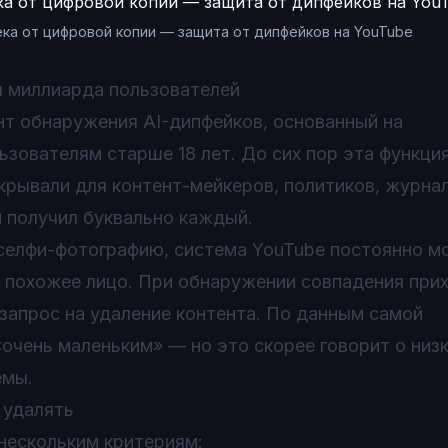
ка от цифровой копии — защита от дипфейков на YouTube
я миллиарда пользователей
нт обнаружения AI-дипфейков, основанный на
ьзователям старше 18 лет. До сих пор эта функци
рывали для контент-мейкеров, политиков, журна
 получил буквально каждый.
 селфи-фотографию, система YouTube постоянно м
т похожее лицо. При обнаружении совпадения при
запрос на удаление контента. По данным самой
«очень маленьким» — но это скорее говорит о низ
емы.
 удалять
нескольким критериям: