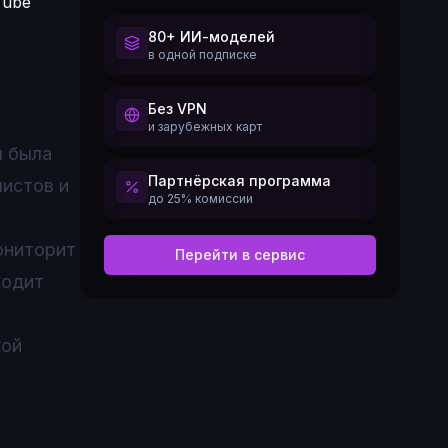
80+ ИИ-моделей
в одной подписке
Без VPN
и зарубежных карт
я была
Партнёрская программа
листов и
до 25% комиссии
ониторит
Перейти в сервис
ходит
кой