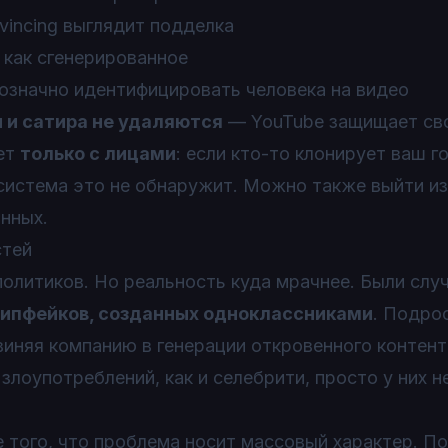
vincing выглядит подделка
 как сгенерированное
значно идентифицировать человека на видео
 и сатира не удаляются
— YouTube защищает св
ает
только с лицами
: если кто-то клонирует ваш г
система это не обнаружит. Можно также выйти из
нных.
стей
олитиков. Но реальность куда мрачнее. Были случ
ипфейков, созданных одноклассниками
. Подро
бвиняя компанию в генерации откровенного контент
лоупотреблений, как и селебрити, просто у них н
 того, что проблема носит массовый характер. П