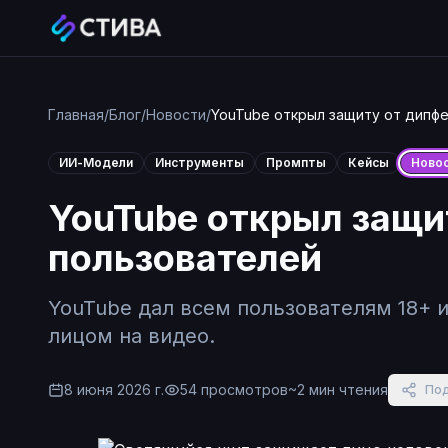
Главная
/
Блог
/
Новости
/
YouTube открыл защиту от дипфе
ИИ-Модели
Инструменты
Промпты
Кейсы
Ново
YouTube открыл защи
пользователей
YouTube дал всем пользователям 18+ и
лицом на видео.
8 июня 2026 г.
54
просмотров
~
2
мин чтения
По