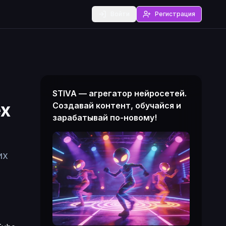
Войти
Регистрация
STIVA — агрегатор нейросетей.
ех
Создавай контент, обучайся и
зарабатывай по-новому!
их