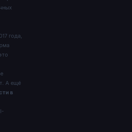
ычных
017 года,
орма
это
se
т. А ещё
сти в
I-