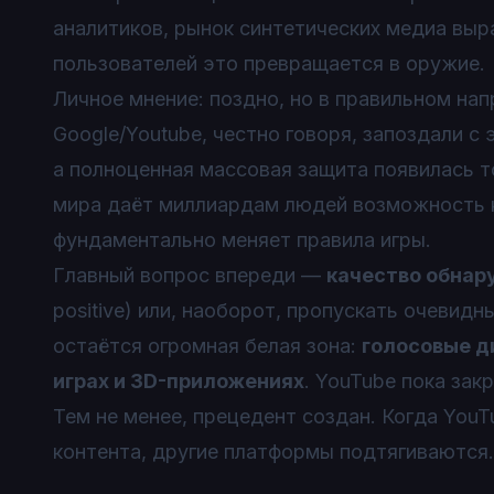
аналитиков, рынок синтетических медиа выр
пользователей это превращается в оружие.
Личное мнение: поздно, но в правильном на
Google/Youtube, честно говоря, запоздали с
а полноценная массовая защита появилась т
мира даёт миллиардам людей возможность 
фундаментально меняет правила игры.
Главный вопрос впереди —
качество обнар
positive) или, наоборот, пропускать очевид
остаётся огромная белая зона:
голосовые д
играх и 3D-приложениях
. YouTube пока зак
Тем не менее, прецедент создан. Когда YouT
контента, другие платформы подтягиваются.