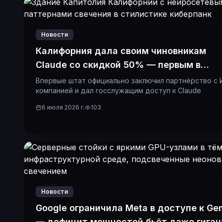
Новости
Калифорния дала своим чиновникам
Claude со скидкой 50% — первым в
истории
Впервые штат официально заключил партнёрство с 
компанией и дал госслужащим доступ к Claude
6 июля 2026 г.
103
Новости
Google ограничила Meta в доступе к Ge
— дефицит мощностей бьёт даже гиган