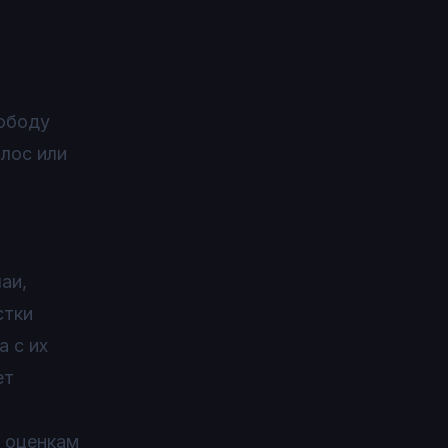
ободу
олос или
аи,
стки
а с их
ет
о оценкам