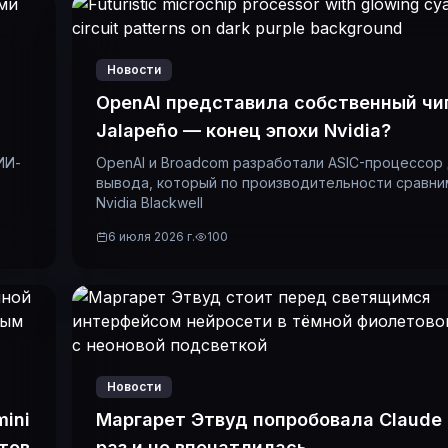
Новости
OpenAI представила собственный чи
Jalapeño — конец эпохи Nvidia?
ИИ-
OpenAI и Broadcom разработали ASIC-процессор
вывода, который по производительности сравни
Nvidia Blackwell
6 июля 2026 г.
100
Новости
mini
Маргарет Этвуд попробовала Claude
тов
раз и не впечатлилась