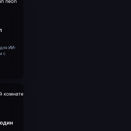
п
 для ИИ-
м с
 один