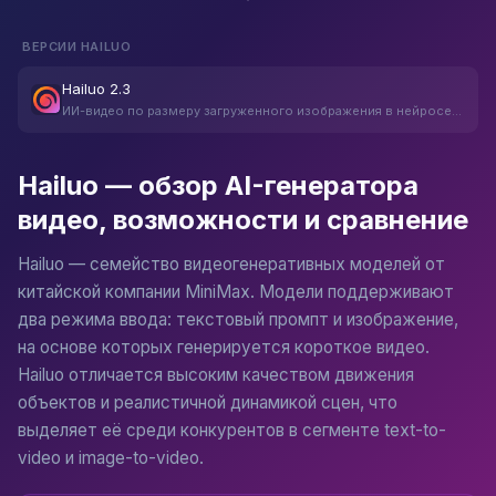
ВЕРСИИ
HAILUO
Оживление статичных изображений
Загрузка опорного изображения и генерация видео на 
Hailuo 2.3
ИИ-видео по размеру загруженного изображения в нейросети Hailuo
Создание рекламных роликов
Быстрый прототип видеорекламы для продуктов и брен
Hailuo — обзор AI-генератора
видео, возможности и сравнение
Визуализация творческих концептов
Воплощение абстрактных идей, фэнтезийных миров и н
Hailuo — семейство видеогенеративных моделей от
китайской компании MiniMax. Модели поддерживают
два режима ввода: текстовый промпт и изображение,
Иллюстрация нарративов и историй
на основе которых генерируется короткое видео.
Создание коротких видеофрагментов для сторителлинг
Hailuo отличается высоким качеством движения
объектов и реалистичной динамикой сцен, что
Прототипирование для продакшена
выделяет её среди конкурентов в сегменте text-to-
Режиссёры и продюсеры используют Hailuo для быстро
video и image-to-video.