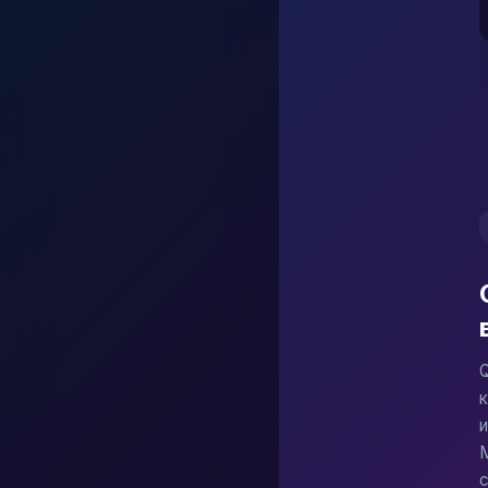
Концепт-арт и д
Проработка визуаль
Образовательный
Создание наглядных
Как правильно сост
Qwen Image 2 хорошо р
Начинайте с главног
Указывайте художест
Q
Используйте рефере
Описывайте освещени
Избегайте отрицаний
Для коммерческого 