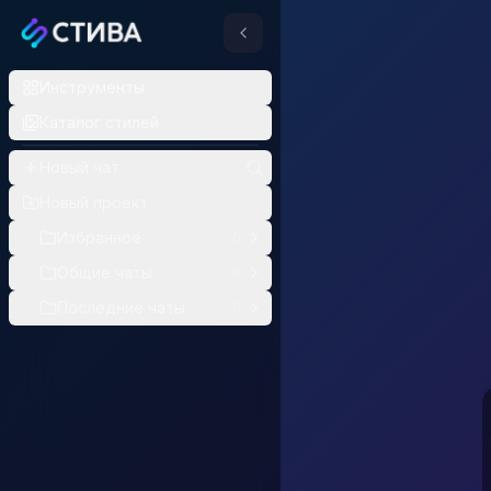
Qwen Image 2
Инструменты
Провайдер:
Qwen
Все версии
Qwen
Каталог стилей
Генератор изображений
Новый чат
Qwen Image 2 —
Новый проект
Qwen Image 2 — диффузио
Избранное
0
Общие чаты
0
Как получить л
Последние чаты
0
Для PRO-режима пи
Для каких задач по
Создание иллюст
Генерация детализи