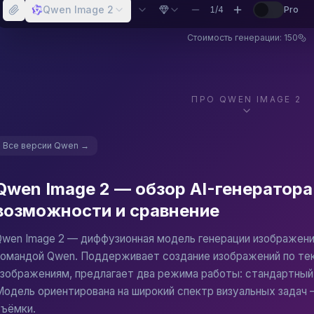
Qwen Image 2
1
/
4
Pro
изайн-прототипы
Стоимость генерации:
150
ных концепций на ранних этапах дизайна: персонажи, интерье
 и обучающий контент
ПРО
QWEN IMAGE 2
 схем, инфографики и сцен для учебных материалов, курсов и
Все версии
Qwen
→
авлять промпты для Qwen Image 2
Qwen Image 2 — обзор AI-генератора
еагирует на структурированные описания: сначала объект 
возможности и сравнение
о объекта или сцены, затем добавляйте стиль и детали окру
венный стиль явно: «в стиле акварели», «фотореализм», «
wen Image 2 — диффузионная модель генерации изображений 
нсные изображения для точной передачи стиля или персона
командой Qwen. Поддерживает создание изображений по те
е: «мягкий дневной свет», «студийное освещение», «золот
изображениям, предлагает два режима работы: стандартный
 — вместо «без фона» пишите «на белом фоне» или «изолир
Модель ориентирована на широкий спектр визуальных задач
контента добавляйте «высокое качество», «детализированн
съёмки.