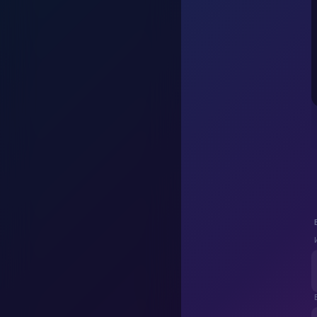
Увеличение разреше
Улучшение качес
Апскейл видео до 4
Подготовка изоб
Доведение цифровы
Как правильно сост
Topaz Labs работает не
Определите тип шума
Для апскейла указыв
Используйте режим 
Не применяйте одно
Для портретов актив