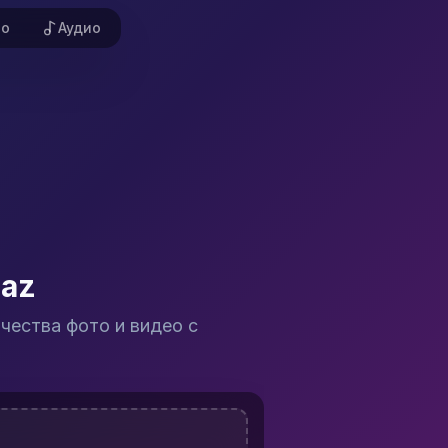
ео
Аудио
ИИ.
ности и сравнение
остобработки изображений и видео. Флагманские продукты —
paz
 это снижает артефакты сжатия до увеличения. При обработ
чества фото и видео с