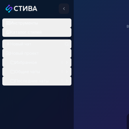
Topaz
Инструменты
Провайдер:
Topaz Labs
В
Модели Topaz Labs: ап
Каталог стилей
Topaz Image Upscale
Новый чат
Topaz Video Upscale
Topaz — обзор 
Новый проект
Избранное
0
Topaz Labs — американск
Общие чаты
0
Последние чаты
0
Как получить л
Для апскейла архи
Для каких задач по
Апскейл фотогра