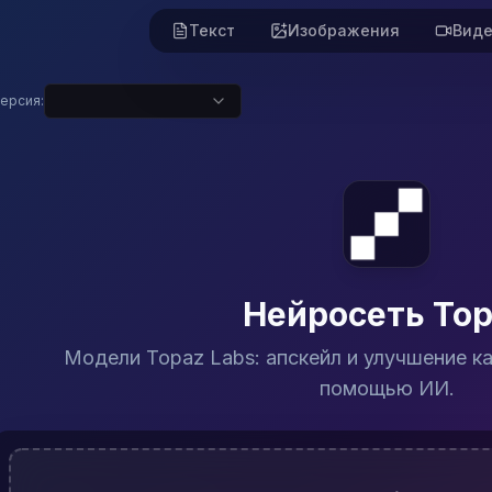
Текст
Изображения
Вид
ерсия:
скейл и улучшение качества фото и видео с помощью 
AI-генератора изображений, возмож
ая компания, специализирующаяся на ИИ-инструментах для п
Нейросеть To
учший результат
вных фото включайте модуль Remove Noise перед Sharpen —
Модели Topaz Labs: апскейл и улучшение ка
помощью ИИ.
дходит Topaz
фий без потерь