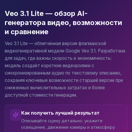
Veo 3.1 Lite — обзор AI-
Образовательный видеоконтент
Создание коротких обучающих роликов с синхронным а
генератора видео, возможности
и сравнение
Прототипирование видеоидей
Veo 3.1 Lite — облегчённая версия флагманской
Быстрая проверка концепций для более дорогих прода
видеогенеративной модели Google Veo 3.1. Разработана
для задач, где важны скорость и экономичность:
Видео с генерацией аудио
модель создаёт короткие видеоролики с
Создание видеоконтента с автоматически генерируемо
синхронизированным аудио по текстовому описанию,
сохраняя ключевые возможности старшей версии при
Контент для брендов и SMM
сниженных вычислительных затратах и более
Производство серийного видеоконтента для Instagram 
доступной стоимости генерации.
Корпоративные презентации
Как получить лучший результат
Генерация коротких видеовставок для презентаций, в
Описывайте сцену детально: укажите
освещение, движение камеры и атмосферу